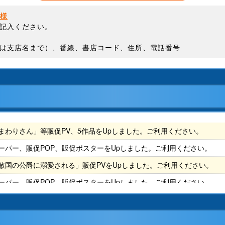
店様
記入ください。
は支店名まで）、番線、書店コード、住所、電話番号
まわりさん」等販促PV、5作品をUpしました。ご利用ください。
ーパー、販促POP、販促ポスターをUpしました。ご利用ください。
敵国の公爵に溺愛される」販促PVをUpしました。ご利用ください。
ーパー、販促POP、販促ポスターをUpしました。ご利用ください。
ものがお好き。」「貸した魔力は【リボ払い】で強制徴収」アニメPVを
ない」と言った次期公爵様がなぜか溺愛してきます」アニメPVをUpし