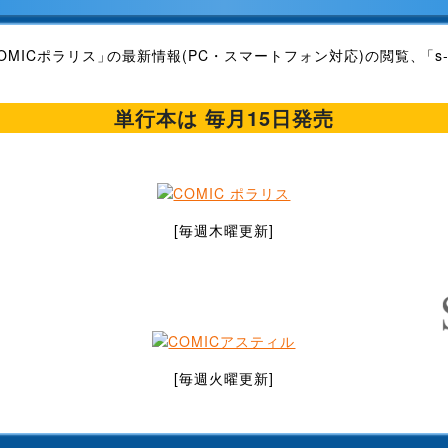
ーパー、販促POP、販促PVをUpしました。ご利用ください。
伝説となる～SSランクの娘に強化されたらSSSランクになりました～」
OMICポラリス
の最新情報(PC・スマートフォン対応)の閲覧、
s
ーパー、販促ポスター、販促PVをUpしました。ご利用ください。
単行本は 毎月15日発売
築75年の家を買った」販促PVをUpしました。ご利用ください。
販促ポスターをUpしました。ご利用ください。
ーパー、販促POP、販促ポスター、販促PVをUpしました。ご利用くだ
[毎週木曜更新]
ない」と言った次期公爵様がなぜか溺愛してきます」アニメ化販促セッ
に咲く」第2巻補充注文書をUpしました。ご利用ください。
屋でスローライフはじめました」等販促PV、4作品をUpしました。ご
ない」と言った次期公爵様がなぜか溺愛してきます」TVアニメPVをU
[毎週火曜更新]
ーパー、販促POP、販促ポスターをUpしました。ご利用ください。
い女の子。」販促PVをUpしました。ご利用ください。