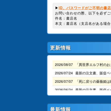
▶
ID、パスワードがご不明の書
お問い合わせの際、以下を必ずご
件名：書店名
本文：書店名（支店名がある場合
更新情報
2026/08/07
「異世界エルフ村のお
2026/07/24
最新の注文書、販促ペ
2026/07/07
「死に戻りの薔薇姫は
2026/06/24
最新の注文書、販促ペ
2026/06/19
「おじさんはカワイイ
2026/06/03
「「きみを愛する気は
最新情報