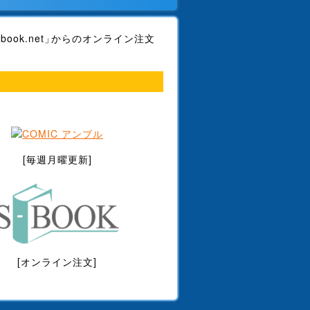
等販促PV、5作品をUpしました。ご
-book.net
からのオンライン注文
さい。
[毎週月曜更新]
ト付注文書をUpしました。ご利用く
利用ください。
pしました。ご利用ください。
[オンライン注文]