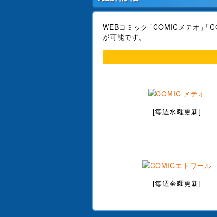
2026/06/27
最新の注文書、販促ペ
2026/05/01
「アラフォー冒険者、
WEBコミック
COMICメテオ
C
利用ください。
が可能です。
2026/04/21
最新の注文書、販促ペ
2026/04/14
「98万円で温泉の出る
2025/04/03
「まいにち鳥びより」
2026/03/25
最新の注文書、販促ペ
[毎週水曜更新]
2026/03/16
「「きみを愛する気は
ださい。
2026/03/06
「悪女は美しき獣の愛
2026/03/02
「おっさん勇者は鍛冶
2026/02/27
「「きみを愛する気は
[毎週金曜更新]
2026/02/25
最新の注文書、販促ペ
2026/02/12
「今日、駅で見た可愛